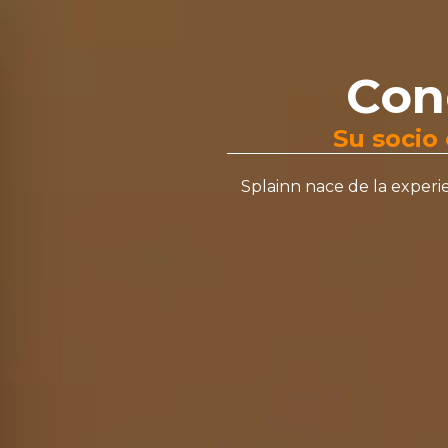
Inicio
Quiéne
Con
Su socio
Splainn nace de la experie